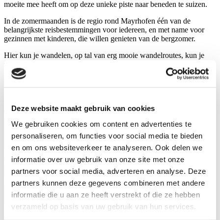
moeite mee heeft om op deze unieke piste naar beneden te suizen.
In de zomermaanden is de regio rond Mayrhofen één van de
belangrijkste reisbestemmingen voor iedereen, en met name voor
gezinnen met kinderen, die willen genieten van de bergzomer.
Hier kun je wandelen, op tal van erg mooie wandelroutes, kun je
mountainbiken en klimmen, en kun je natuurlijk van watersport
genieten, bijvoorbeeld in het prachtige zwembad.
Bekijk hier alle vakanties in Mayrhofen
Deze website maakt gebruik van cookies
Over wandelen gesproken, en natuurlijk over mountainbiken, ga dat
zeker eens ontdekken. De bergtoppen rond het dorp zijn meestal
We gebruiken cookies om content en advertenties te
hoger dan 3.000 meter, zoals de Olperer met een hoogte van 3.476
personaliseren, om functies voor social media te bieden
meter, de Hochfeiler met een hoogte van 3.501 meter, of de
Reichenspitze met een hoogte van 3.301 meter.
en om ons websiteverkeer te analyseren. Ook delen we
informatie over uw gebruik van onze site met onze
Een paradijs met almen, steile hellingen en bergtoppen, en natuurlijk
partners voor social media, adverteren en analyse. Deze
hier en daar kraakheldere bergmeertjes.
partners kunnen deze gegevens combineren met andere
En de regio, en natuurlijk ook de andere dorpen in het Zillertal,
informatie die u aan ze heeft verstrekt of die ze hebben
hebben ook nog eens erg leuke uitstapjes en bezienswaardigheden te
verzameld op basis van uw gebruik van hun services.
bieden.