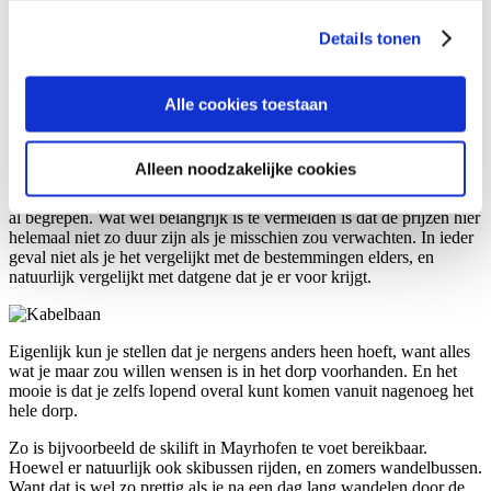
Een vakantiebestemming, die voor iedereen veel te bieden heeft, en
waar iedereen de beste vakantie ooit zal doorbrengen.
Details tonen
Enig nadeel misschien. Mayrhofen is erg toeristisch. Maar dat heeft
ook weer een aantal grote voordelen.
Alle cookies toestaan
Zo zijn de faciliteiten en de infrastructuur in dit gedeelte van het
Zillertal, bijzonder goed.
Alleen noodzakelijke cookies
Bovendien beschikt Mayrhofen over erg goede hotels, pension en
natuurlijk erg mooie vakantiehuizen. Maar dat had je waarschijnlijk
al begrepen. Wat wel belangrijk is te vermelden is dat de prijzen hier
helemaal niet zo duur zijn als je misschien zou verwachten. In ieder
geval niet als je het vergelijkt met de bestemmingen elders, en
natuurlijk vergelijkt met datgene dat je er voor krijgt.
Eigenlijk kun je stellen dat je nergens anders heen hoeft, want alles
wat je maar zou willen wensen is in het dorp voorhanden. En het
mooie is dat je zelfs lopend overal kunt komen vanuit nagenoeg het
hele dorp.
Zo is bijvoorbeeld de skilift in Mayrhofen te voet bereikbaar.
Hoewel er natuurlijk ook skibussen rijden, en zomers wandelbussen.
Want dat is wel zo prettig als je na een dag lang wandelen door de